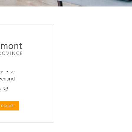
banesse
Ferrand
25 36
 ÉQUIPE