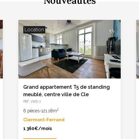
Nouveautés
Location
Grand appartement T5 de standing
meublé, centre ville de Cle
Réf : 2125-1
2
6 pièces
-
121.18m
Clermont-Ferrand
1 360€/mois