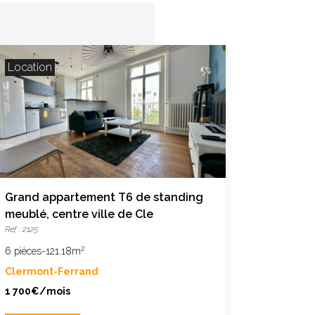
Location
Locatio
Grand appartement T6 de standing
T2 réno
meublé, centre ville de Cle
Jeanne 
Réf : 2125
Réf : 2127-1
2
6 pièces
-
121.18m
1 pièces
-
Clermont-Ferrand
Clermon
1 700€/mois
450€/m