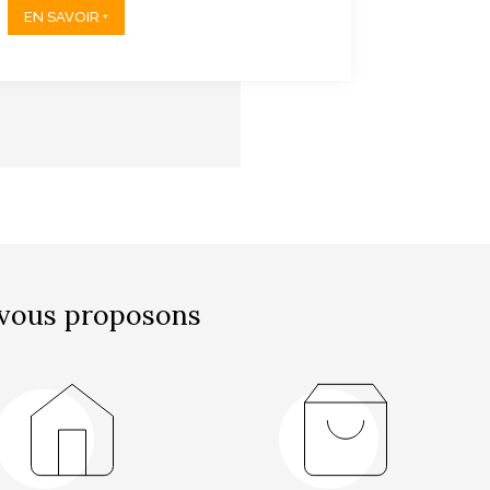
EN SAVOIR +
EN SAV
vous proposons