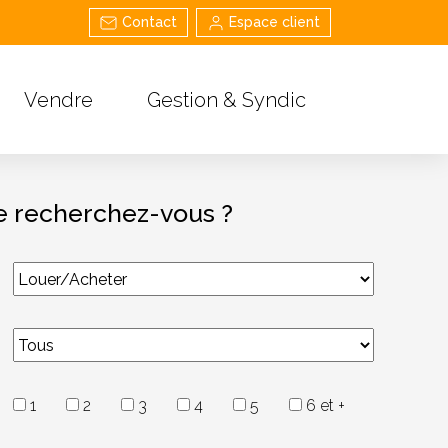
Contact
Espace client
Vendre
Gestion & Syndic
 recherchez-vous ?
1
2
3
4
5
6 et +