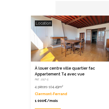
Location
À louer centre ville quartier fac
Appartement T4 avec vue
Réf : 2117-5
2
4 pièces
-
104.49m
Clermont-Ferrand
1 000€/mois