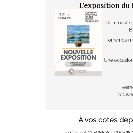
L'exposition d
Ce trimestre c
B
orne nos mu
Une occasion
v
isit
d’ouve
À vos cotés dep
Le Cabinet CLERMONT PROVINCE