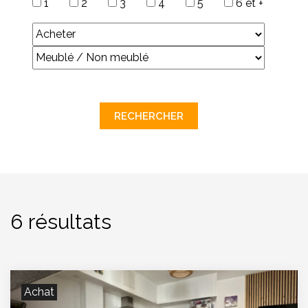
1
2
3
4
5
6 et +
6 résultats
Achat