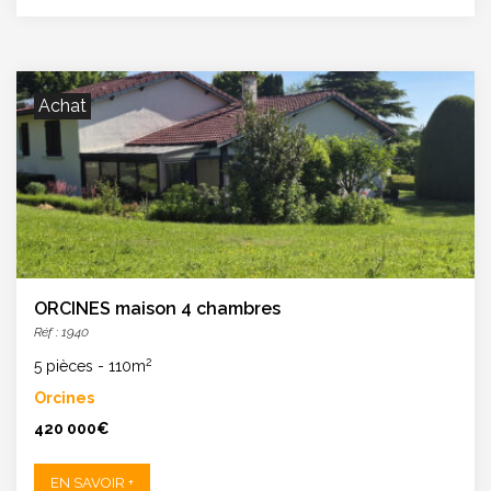
Achat
ORCINES maison 4 chambres
Réf : 1940
2
5 pièces
-
110m
Orcines
420 000€
EN SAVOIR +