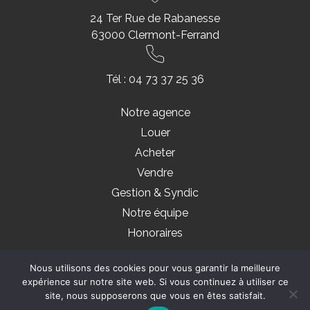
24 Ter Rue de Rabanesse
63000 Clermont-Ferrand
Tél :
04 73 37 25 36
Notre agence
Louer
Acheter
Vendre
Gestion & Syndic
Notre équipe
Honoraires
Nous utilisons des cookies pour vous garantir la meilleure
Copyright 2021 © clermont-province.com - Tous droits réservés -
Mentions légales
expérience sur notre site web. Si vous continuez à utiliser ce
site, nous supposerons que vous en êtes satisfait.
Conception :
Seekoya