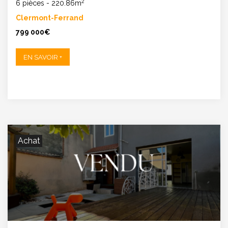
2
6 pièces
-
220.86m
Clermont-Ferrand
799 000€
EN SAVOIR +
Achat