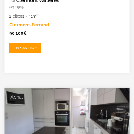
T2 Clermont Vallières
Réf : 1909
2
2 pièces
-
41m
Clermont-Ferrand
90 100€
EN SAVOIR +
Achat