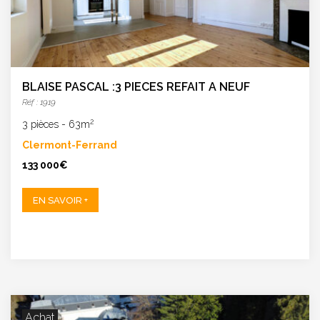
BLAISE PASCAL :3 PIECES REFAIT A NEUF
Réf : 1919
2
3 pièces
-
63m
Clermont-Ferrand
133 000€
EN SAVOIR +
Achat