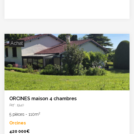
Achat
ORCINES maison 4 chambres
Réf : 1940
2
5 pièces
-
110m
Orcines
420 000€