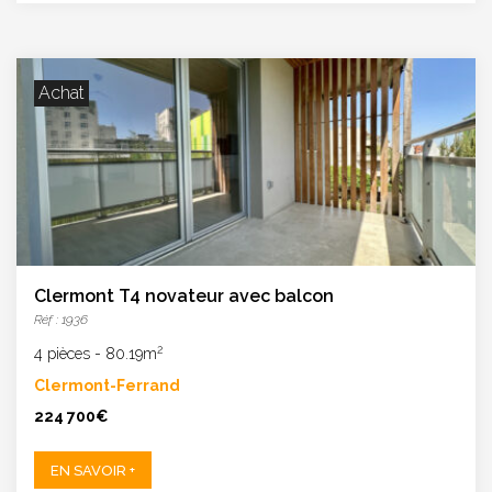
Achat
Clermont T4 novateur avec balcon
Réf : 1936
2
4 pièces
-
80.19m
Clermont-Ferrand
224 700€
EN SAVOIR +