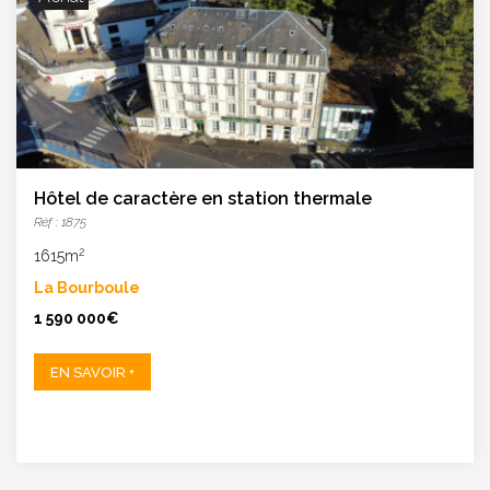
Hôtel de caractère en station thermale
Réf : 1875
2
1615m
La Bourboule
1 590 000€
EN SAVOIR +