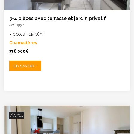
3-4 pièces avec terrasse et jardin privatif
Réf : 1932
2
3 pièces
-
115.16m
Chamalières
378 000€
EN SAVOIR +
Achat