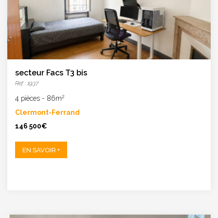
secteur Facs T3 bis
Réf : 1937
2
4 pièces
-
86m
Clermont-Ferrand
146 500€
EN SAVOIR +