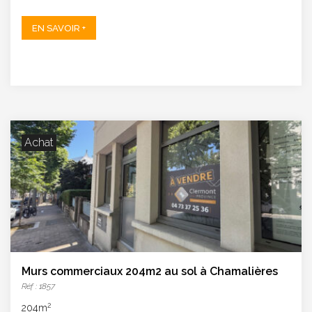
EN SAVOIR +
Achat
Murs commerciaux 204m2 au sol à Chamalières
Réf : 1857
2
204m