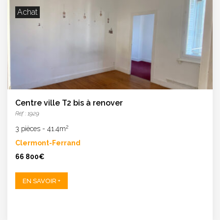
Achat
Centre ville T2 bis à renover
Réf : 1929
2
3 pièces
-
41.4m
Clermont-Ferrand
66 800€
EN SAVOIR +