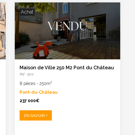
Achat
Maison de Ville 250 M2 Pont du Château
Réf : 1501
2
8 pièces
-
250m
Pont-du-Château
237 000€
EN SAVOIR +