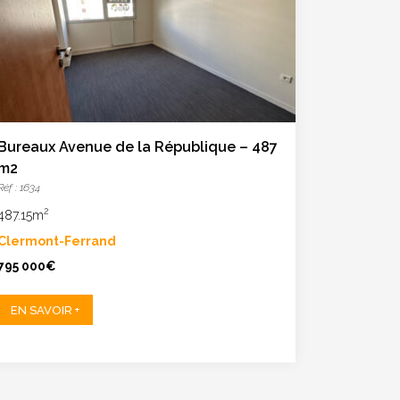
Bureaux Avenue de la République – 487
m2
Réf : 1634
2
487.15m
Clermont-Ferrand
795 000€
EN SAVOIR +