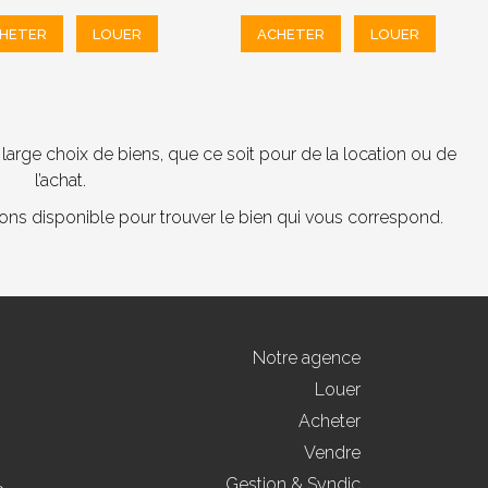
HETER
LOUER
ACHETER
LOUER
arge choix de biens, que ce soit pour de la location ou de
l’achat.
tons disponible pour trouver le bien qui vous correspond.
Notre agence
Louer
Acheter
Vendre
Gestion & Syndic