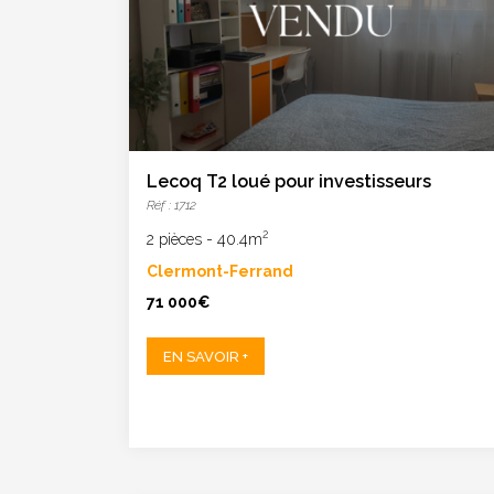
Lecoq T2 loué pour investisseurs
Réf : 1712
2
2 pièces
-
40.4m
Clermont-Ferrand
71 000€
EN SAVOIR +