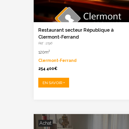
Restaurant secteur République à
Clermont-Ferrand
Réf : 1796
2
120m
Clermont-Ferrand
254 400€
EN SAVOIR +
Achat