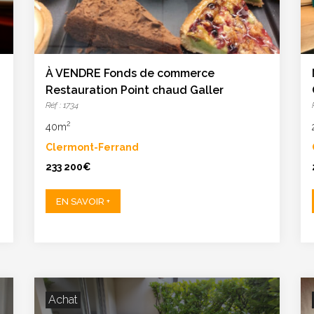
À VENDRE Fonds de commerce
Restauration Point chaud Galler
Réf : 1734
2
40m
Clermont-Ferrand
233 200€
EN SAVOIR +
Achat