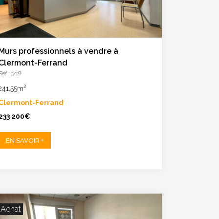
Murs professionnels à vendre à
Clermont-Ferrand
Réf : 1718
2
241.55m
Clermont-Ferrand
233 200€
EN SAVOIR +
Achat