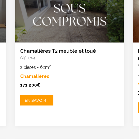
Chamalières T2 meublé et loué
Réf : 1704
2
2 pièces
-
62m
Chamalières
171 200€
EN SAVOIR +