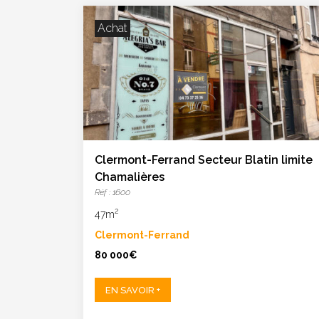
Achat
Clermont-Ferrand Secteur Blatin limite
Chamalières
Réf : 1600
2
47m
Clermont-Ferrand
80 000€
EN SAVOIR +