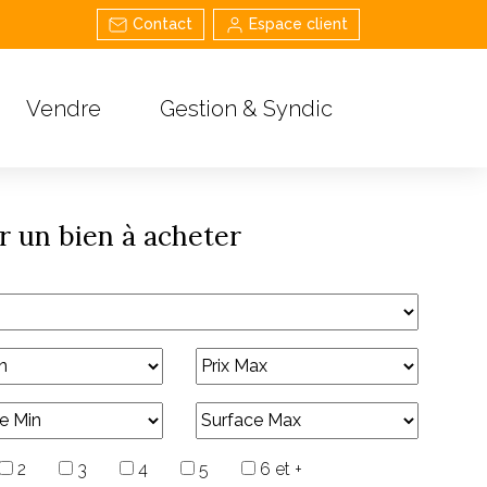
Contact
Espace client
Vendre
Gestion & Syndic
 un bien à acheter
2
3
4
5
6 et +