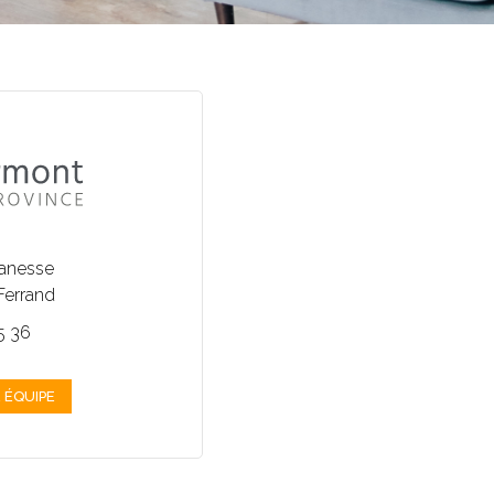
banesse
Ferrand
25 36
 ÉQUIPE