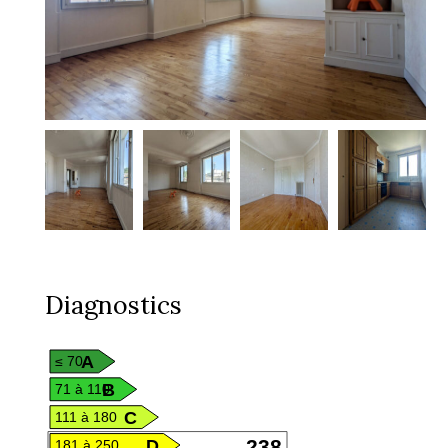
Diagnostics
A
≤ 70
B
71 à 110
C
111 à 180
D
238
181 à 250