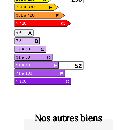
E
251 à 330
F
331 à 420
G
> 420
A
≤ 6
B
7 à 11
C
12 à 30
D
31 à 50
E
52
51 à 70
F
71 à 100
G
> 100
Nos autres biens