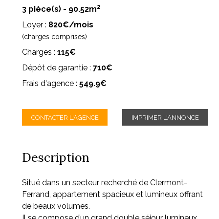
2
3 pièce(s) - 90.52m
Loyer :
820€/mois
(charges comprises)
Charges :
115€
Dépôt de garantie :
710€
Frais d'agence :
549.9€
CONTACTER L'AGENCE
IMPRIMER L'ANNONCE
Description
Situé dans un secteur recherché de Clermont-
Ferrand, appartement spacieux et lumineux offrant
de beaux volumes.
Il se compose d’un grand double séjour lumineux