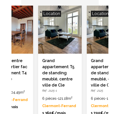
cation
Location
Location
ouer centre
Grand
Grand
le quartier fac
appartement T5
apparteme
partement T4
de standing
de standin
ec vue
meublé, centre
meublé, ce
: 2117-5
ville de Cle
ville de Cle
Réf : 2125-1
Réf : 2125
2
ièces
-
104.49m
2
6 pièces
-
121.18m
6 pièces
-
121.
ermont-Ferrand
Clermont-Ferrand
Clermont-F
000€/mois
1 360€/mois
1 700€/moi