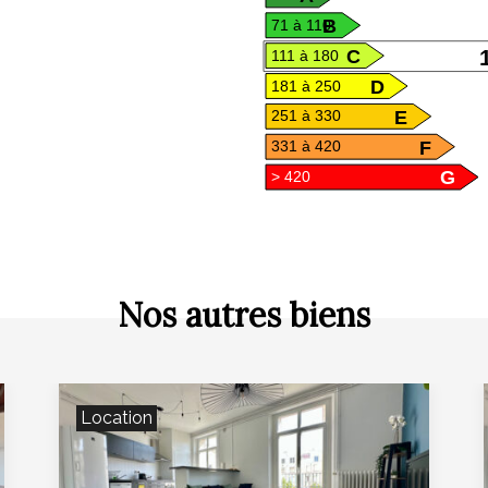
B
71 à 110
C
111 à 180
D
181 à 250
E
251 à 330
F
331 à 420
G
> 420
Nos autres biens
Location