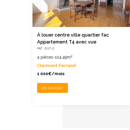
eanne
À louer centre ville quartier fac
Appartement T4 avec vue
Réf : 2117-5
2
4 pièces
-
104.49m
Clermont-Ferrand
1 000€/mois
EN SAVOIR +