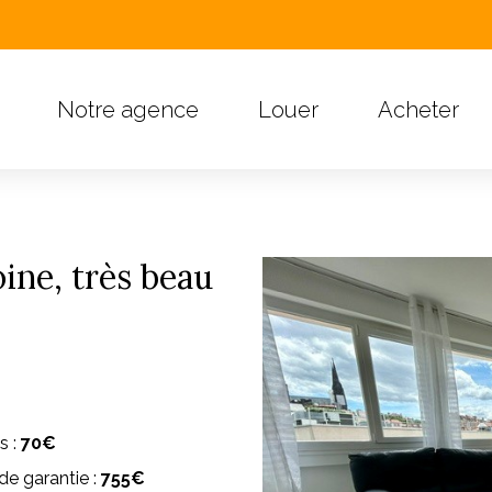
Notre agence
Louer
Acheter
oine, très beau
s :
70€
e garantie :
755€