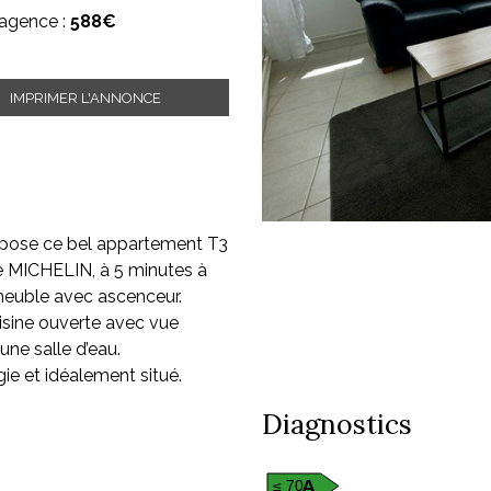
'agence :
588€
IMPRIMER L'ANNONCE
se ce bel appartement T3
e MICHELIN, à 5 minutes à
mmeuble avec ascenceur.
isine ouverte avec vue
ne salle d’eau.
ie et idéalement situé.
Diagnostics
A
≤ 70