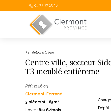
04 73 37 25 36
Retour à la liste
Centre ville, secteur Sid
T3 meublé entièreme
Réf : 2026-03
Clermont-Ferrand
Charge
2
3 pièce(s) - 65m
Dépôt d
Loyer :
825€/mois