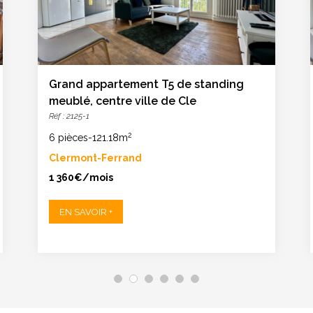
Grand appartement T5 de standing
meublé, centre ville de Cle
Réf : 2125-1
2
6 pièces
-
121.18m
Clermont-Ferrand
1 360€/mois
EN SAVOIR +