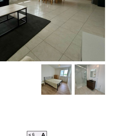
A
≤ 6