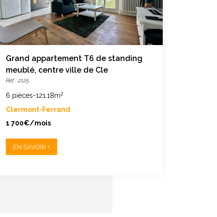
Grand appartement T6 de standing
T2 ré
meublé, centre ville de Cle
d’Arc
Réf : 2125
Réf : 212
2
6 pièces
-
121.18m
1 pièc
Clermont-Ferrand
Clerm
1 700€/mois
450€/
EN SAVOIR +
EN S