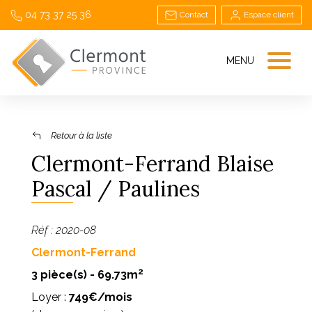
04 73 37 25 36
Contact
Espace client
MENU
Retour à la liste
Clermont-Ferrand Blaise
Pascal / Paulines
Réf : 2020-08
Clermont-Ferrand
2
3 pièce(s) - 69.73m
Loyer :
749€/mois