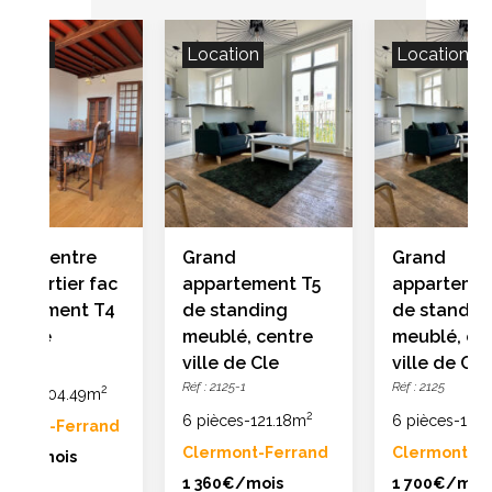
cation
Location
Location
ouer centre
Grand
Grand
le quartier fac
appartement T5
apparteme
partement T4
de standing
de standin
ec vue
meublé, centre
meublé, ce
: 2117-5
ville de Cle
ville de Cle
Réf : 2125-1
Réf : 2125
2
ièces
-
104.49m
2
6 pièces
-
121.18m
6 pièces
-
121.
ermont-Ferrand
Clermont-Ferrand
Clermont-F
000€/mois
1 360€/mois
1 700€/moi