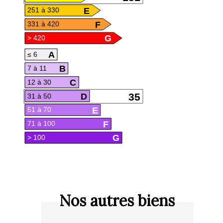
E
251 à 330
F
331 à 420
G
> 420
A
≤ 6
B
7 à 11
C
12 à 30
D
35
31 à 50
E
51 à 70
F
71 à 100
G
> 100
Nos autres biens