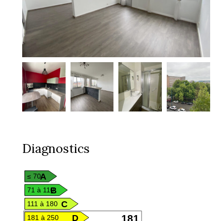
Diagnostics
A
≤ 70
B
71 à 110
C
111 à 180
D
181
181 à 250