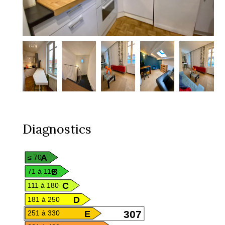
Diagnostics
A
≤ 70
B
71 à 110
C
111 à 180
D
181 à 250
E
307
251 à 330