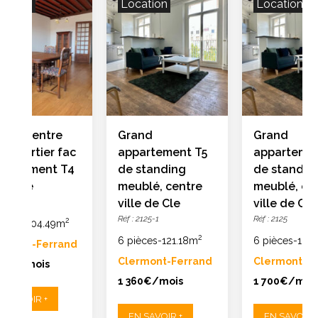
cation
Location
Location
ouer centre
Grand
Grand
le quartier fac
appartement T5
apparteme
partement T4
de standing
de standin
ec vue
meublé, centre
meublé, ce
: 2117-5
ville de Cle
ville de Cle
Réf : 2125-1
Réf : 2125
2
ièces
-
104.49m
2
6 pièces
-
121.18m
6 pièces
-
121.
ermont-Ferrand
Clermont-Ferrand
Clermont-F
000€/mois
1 360€/mois
1 700€/moi
N SAVOIR +
EN SAVOIR +
EN SAVOIR +