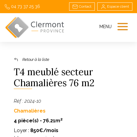
04 73 37 25 36
Contact
Espace client
MENU
Retour à la liste
T4 meublé secteur
Chamalières 76 m2
Réf : 2024-10
Chamalières
2
4 pièce(s) - 76.21m
Loyer :
850€/mois