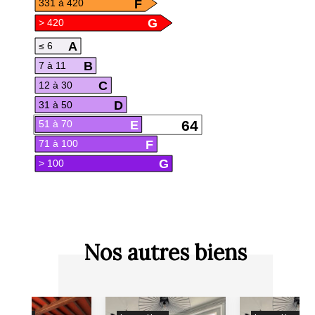
F
331 à 420
G
> 420
A
≤ 6
B
7 à 11
C
12 à 30
D
31 à 50
E
64
51 à 70
F
71 à 100
G
> 100
Nos autres biens