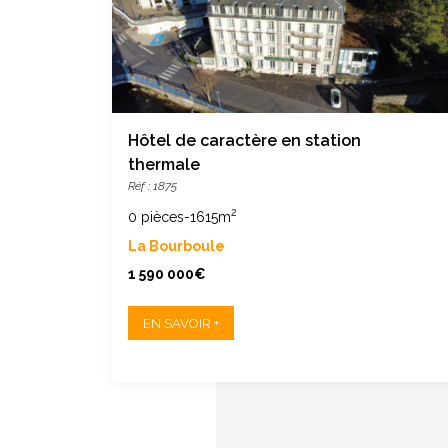
e
Hôtel de caractère en station
thermale
Réf : 1875
2
0 pièces
-
1615m
La Bourboule
1 590 000€
EN SAVOIR +