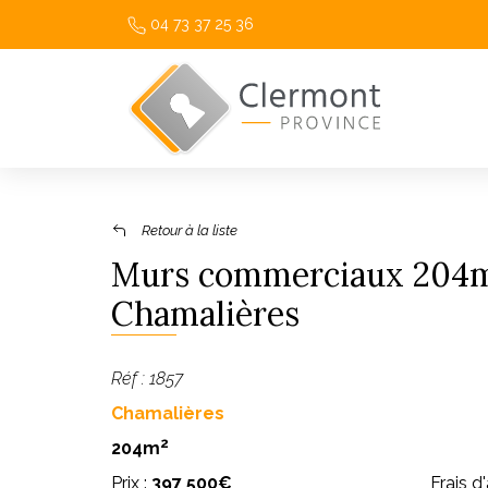
04 73 37 25 36
Retour à la liste
Murs commerciaux 204m2
Chamalières
Réf : 1857
Chamalières
2
204m
Prix :
397 500€
Frais d